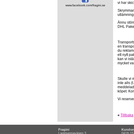
vi har ski
www.facebook.com/fragini.se
Skrymmand
utlämnings
Ännu störr
DHL Paket
Transport
en transp
du reklame
ett nytt p
kan vi ist
mycket var
Skulle vi
inte alls (
meddelade 
köpet. Ko
Vi reserve
«
Tillbaka
Fragini
Kundser
Lantmannavägen 3
0418-15