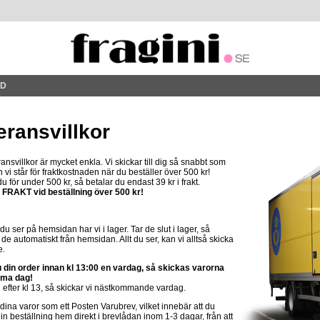
RD
eransvillkor
ansvillkor är mycket enkla. Vi skickar till dig så snabbt som
h vi står för fraktkostnaden när du beställer över 500 kr!
du för under 500 kr, så betalar du endast 39 kr i frakt.
I FRAKT vid beställning över 500 kr!
 du ser på hemsidan har vi i lager. Tar de slut i lager, så
 de automatiskt från hemsidan. Allt du ser, kan vi alltså skicka
e.
 din order innan kl 13:00 en vardag, så skickas varorna
mma dag!
 efter kl 13, så skickar vi nästkommande vardag.
 dina varor som ett Posten Varubrev, vilket innebär att du
 din beställning hem direkt i brevlådan inom 1-3 dagar, från att