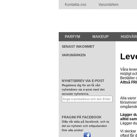
Kontakta oss
Varumärken
PARFYM
MAKEUP
HUDVÅ
SENAST INKOMMET
Lev
VARUMÄRKEN
Våra lever
möjligt oc
Beställer 
NYHETSBREV VIA E-POST
Alltså FR
Registrera dig för att få vårt
nyhetsbrev via e-post med det
senaste nyheterna.
Alla varor
försvinner
omgåend
Lägger du
FRAGINI PÅ FACEBOOK
alltid sa
Gilla vår sida på facebook, och ta
Lägger du
del av nyheter och erbjudanden
före alla andra!
Vi skickar
oftast får