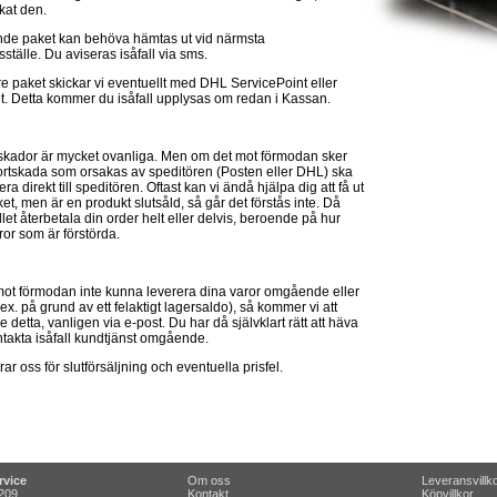
ckat den.
e paket kan behöva hämtas ut vid närmsta
ställe. Du aviseras isåfall via sms.
e paket skickar vi eventuellt med DHL ServicePoint eller
. Detta kommer du isåfall upplysas om redan i Kassan.
skador är mycket ovanliga. Men om det mot förmodan sker
ortskada som orsakas av speditören (Posten eller DHL) ska
ra direkt till speditören. Oftast kan vi ändå hjälpa dig att få ut
aket, men är en produkt slutsåld, så går det förstås inte. Då
ället återbetala din order helt eller delvis, beroende på hur
or som är förstörda.
 mot förmodan inte kunna leverera dina varor omgående eller
t.ex. på grund av ett felaktigt lagersaldo), så kommer vi att
detta, vanligen via e-post. Du har då självklart rätt att häva
ntakta isåfall kundtjänst omgående.
rar oss för slutförsäljning och eventuella prisfel.
vice
Om oss
Leveransvillk
209
Kontakt
Köpvillkor